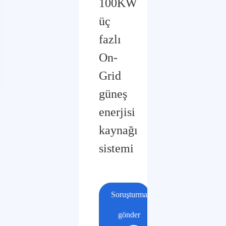
100KW
üç
fazlı
On-
Grid
güneş
enerjisi
kaynağı
sistemi
Soruşturma
gönder