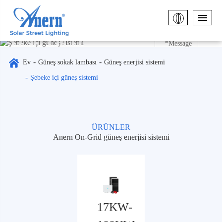
Şebeke
içi güneş
Ev
Güneş sokak lambası
Güneş enerjisi sistemi
sistemi
Şebeke içi güneş sistemi
ÜRÜNLER
Submit
Anern On-Grid güneş enerjisi sistemi
17KW-