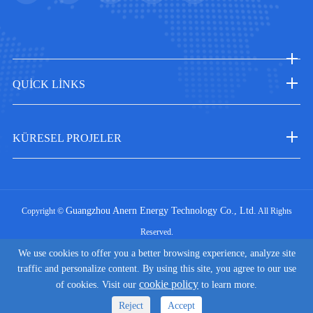
QUICK LINKS
KÜRESEL PROJELER
Guangzhou Anern Energy Technology Co., Ltd.
Copyright ©
All Rights
Reserved.
|
Sitemap
Privacy Policy
We use cookies to offer you a better browsing experience, analyze site
traffic and personalize content. By using this site, you agree to our use
cookie policy
of cookies. Visit our
to learn more.
Reject
Accept