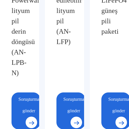
Powerwall
edilebilir
LiFePO4
lityum
lityum
güneş
pil
pil
pili
derin
(AN-
paketi
döngüsü
LFP)
(AN-
LPB-
N)
Soruşturma
Soruşturma
Soruşturma
gönder
gönder
gönder