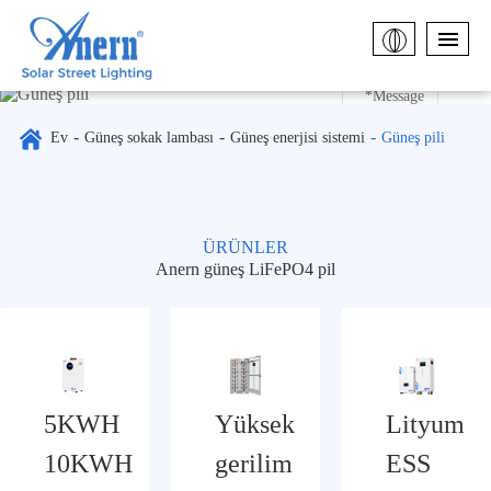
Güneş
pili
Ev
Güneş sokak lambası
Güneş enerjisi sistemi
Güneş pili
ÜRÜNLER
Anern güneş LiFePO4 pil
Submit
5KWH
Yüksek
Lityum
10KWH
gerilim
ESS