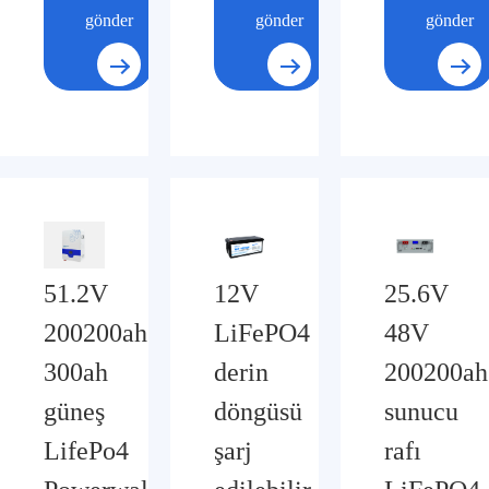
gönder
gönder
gönder
51.2V
12V
25.6V
200200ah
LiFePO4
48V
300ah
derin
200200ah
güneş
döngüsü
sunucu
LifePo4
şarj
rafı