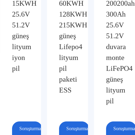
15KWH
60KWH
200200ah
25.6V
128KWH
300Ah
51.2V
215KWH
25.6V
güneş
güneş
51.2V
lityum
Lifepo4
duvara
iyon
lityum
monte
pil
pil
LiFePO4
paketi
güneş
ESS
lityum
pil
Soruşturma
Soruşturma
Soruşturma