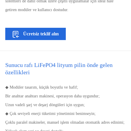
sistemleri de dahil olmak üzere çeşitli uygulamalar için ideal hale
getiren modüler ve kullanıcı dostudur.
Ücretsiz teklif alın
Sunucu rafı LiFePO4 lityum pilin önde gelen
özellikleri
◆ Modüler tasarım, küçük boyutlu ve hafif;
Bir anahtar anahtarı makinesi, operasyon daha uygundur;
Uzun vadeli şarj ve deşarj döngüleri için uygun;
◆ Çok seviyeli enerji tüketimi yönetimini benimseyin;
Çoklu paralel makineler, manuel işlem olmadan otomatik adres edinimi;