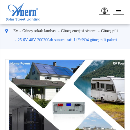
Ev
Güneş sokak lambası
Güneş enerjisi sistemi
Güneş pili
25.6V 48V 200200ah sunucu rafı LiFePO4 güneş pili paketi