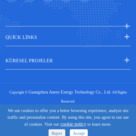
QUICK LINKS
KÜRESEL PROJELER
Guangzhou Anern Energy Technology Co., Ltd.
Copyright ©
All Rights
Reserved.
|
We use cookies to offer you a better browsing experience, analyze site
Sitemap
Privacy Policy
traffic and personalize content. By using this site, you agree to our use
cookie policy
of cookies. Visit our
to learn more.
Reject
Accept