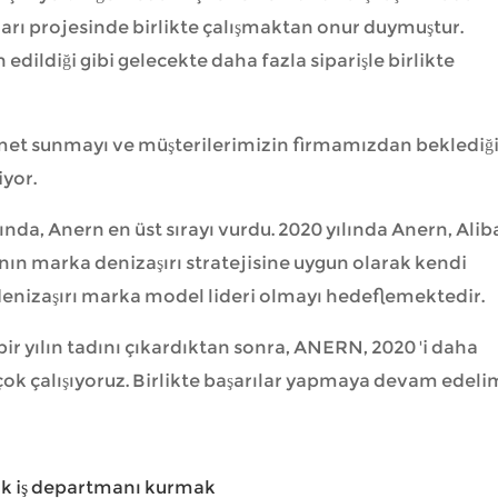
ları projesinde birlikte çalışmaktan onur duymuştur.
edildiği gibi gelecekte daha fazla siparişle birlikte
met sunmayı ve müşterilerimizin firmamızdan beklediğ
yor.
nda, Anern en üst sırayı vurdu. 2020 yılında Anern, Ali
'nın marka denizaşırı stratejisine uygun olarak kendi
denizaşırı marka model lideri olmayı hedeflemektedir.
bir yılın tadını çıkardıktan sonra, ANERN, 2020 'i daha
çok çalışıyoruz. Birlikte başarılar yapmaya devam edeli
k iş departmanı kurmak