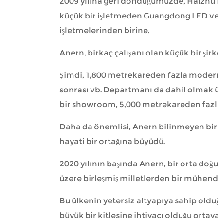
2009 yılına geri döndüğümüzde, Haizhu 
küçük bir işletmeden Guangdong LED ve 
işletmelerinden birine.
Anern, birkaç çalışanı olan küçük bir şir
Şimdi, 1,800 metrekareden fazla modern bi
sonrası vb. Departmanı da dahil olmak 
bir showroom, 5,000 metrekareden fazla 
Daha da önemlisi, Anern bilinmeyen bir k
hayati bir ortağına büyüdü.
2020 yılının başında Anern, bir orta doğ
üzere birleşmiş milletlerden bir mühend
Bu ülkenin yetersiz altyapıya sahip oldu
büyük bir kitlesine ihtiyacı olduğu ortaya