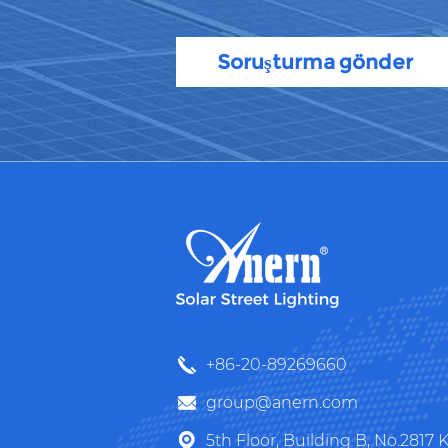
Soruşturma gönder
+86-20-89269660
group@anern.com
5th Floor, Building B, No.2817