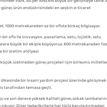
Pioneer Park, bu yer ANERN büyük bir gelişmeye tanık o
güneş ürün endüstrisindeki en seçkin e-ticaret
ket, 1000 metrekareden az bir ofiste birkaç bilgisayar.
r ofis ile inovasyon, pazarlama, satış, lojistik, satış
üzere büyük bir ekiple büyüyoruz. 600 metrekareden faz
bir üretim atölyesi.
üçük işletmeden güneş projeleri için birleşmiş milletle
u ülkesinde bir insani yardım projesi üzerinde görüşmek
is tarafından temasa geçti.
ğu ve son derece yüksek kaliteli güneş sokak lambaların
 çıkıyor. Diğer tedarikçilerle her türlü karşılaştırmadan