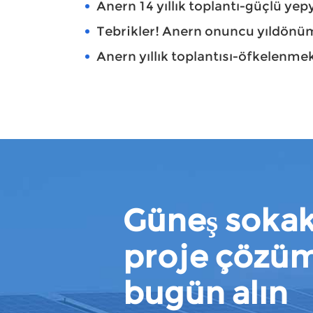
Anern 14 yıllık toplantı-güçlü ye
Tebrikler! Anern onuncu yıldönü
Anern yıllık toplantısı-öfkelenme
Güneş sokak
proje çözü
bugün alın