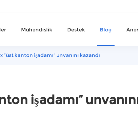
ler
Mühendislik
Destek
Blog
Aner
x “üst kanton işadamı” unvanını kazandı
anton işadamı” unvanın