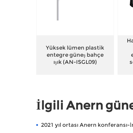
Ha
Yüksek lümen plastik
entegre güneş bahçe
ışık (AN-ISGL09)
s
İlgili Anern gün
2021 yıl ortası Anern konferansı-