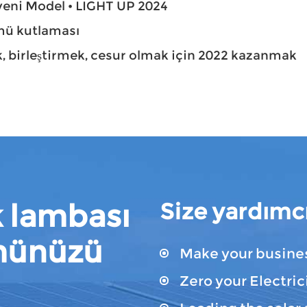
pyeni Model • LIGHT UP 2024
mü kutlaması
k, birleştirmek, cesur olmak için 2022 kazanmak
 lambası
Size yardımcı
münüzü
Make your busines
Zero your Electrici