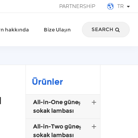
PARTNERSHIP
TR
English
SEARCH
n hakkında
Bize Ulaşın
français
Deutsch
Español
italiano
Ürünler
русский
ı
All-in-One güneş
português
sokak lambası
العربية
All-in-Two güneş
sokak lambası
Türkçe