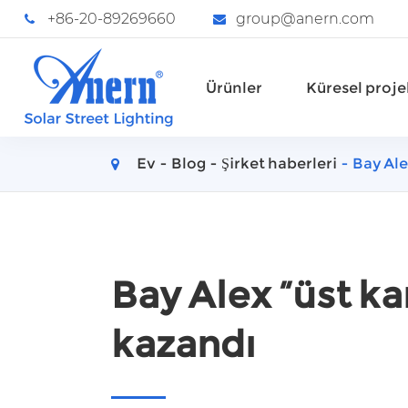
+86-20-89269660
group@anern.com
Ürünler
Küresel proje
Ev
Blog
Şirket haberleri
Bay Ale
Bay Alex “üst k
kazandı