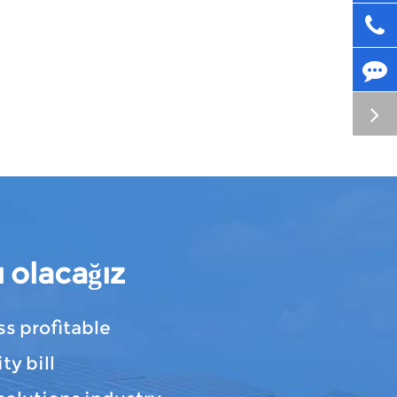
 olacağız
s profitable
ty bill