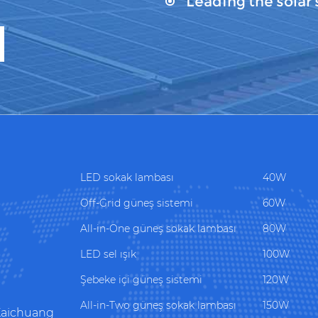
Leading the solar 
LED sokak lambası
40W
Off-Grid güneş sistemi
60W
All-in-One güneş sokak lambası
80W
LED sel ışık
100W
Şebeke içi güneş sistemi
120W
All-in-Two güneş sokak lambası
150W
 Kaichuang