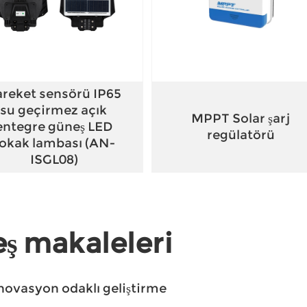
reket sensörü IP65
su geçirmez açık
MPPT Solar şarj
entegre güneş LED
regülatörü
okak lambası (AN-
ISGL08)
eş makaleleri
İnovasyon odaklı geliştirme