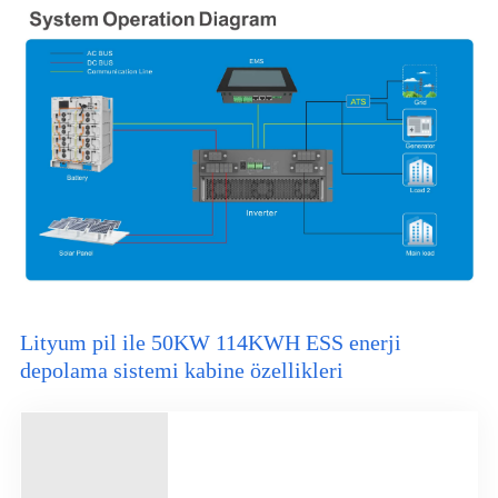
Lityum pil ile 50KW 114KWH ESS enerji
depolama sistemi kabine özellikleri