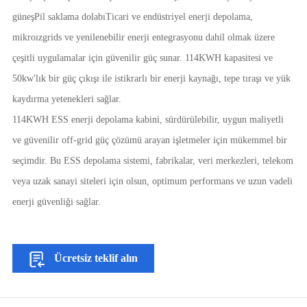
güneş
Pil saklama dolabı
Ticari ve endüstriyel enerji depolama,
mikroızgrids ve yenilenebilir enerji entegrasyonu dahil olmak üzere
çeşitli uygulamalar için güvenilir güç sunar. 114KWH kapasitesi ve
50kw'lık bir güç çıkışı ile istikrarlı bir enerji kaynağı, tepe tıraşı ve yük
kaydırma yetenekleri sağlar.
114KWH ESS enerji depolama kabini, sürdürülebilir, uygun maliyetli
ve güvenilir off-grid güç çözümü arayan işletmeler için mükemmel bir
seçimdir. Bu ESS depolama sistemi, fabrikalar, veri merkezleri, telekom
veya uzak sanayi siteleri için olsun, optimum performans ve uzun vadeli
enerji güvenliği sağlar.
Ücretsiz teklif alın