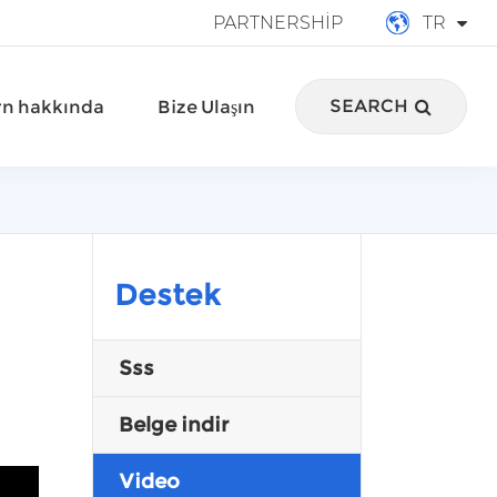
PARTNERSHIP
TR
English
SEARCH
n hakkında
Bize Ulaşın
français
Deutsch
Español
italiano
Destek
русский
Sss
português
Belge indir
العربية
Video
Türkçe