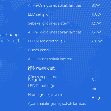
All-in-One güneş sokak lambası
80W
LED sel ışık
100W
Şebeke içi güneş sistemi
120W
All-in-Two güneş sokak lambası
150W
 Kaichuang
 District,
LED yüksek defne ışık
200W
Güneş paneli
Akıllı güneş sokak lambası
LED ampul ışığı
QUICK LINKS
Güneş depolama
Belge indir
Sss
LED Panel ışığı
Video
Hibrid güneş invertör
Blog
Ayarlanabilir güneş sokak lambası