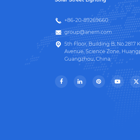
+86-20-89269660
group@anern.com
5th Floor, Building B, No.2817
Avenue, Science Zone, Huangpu
Guangzhou, China