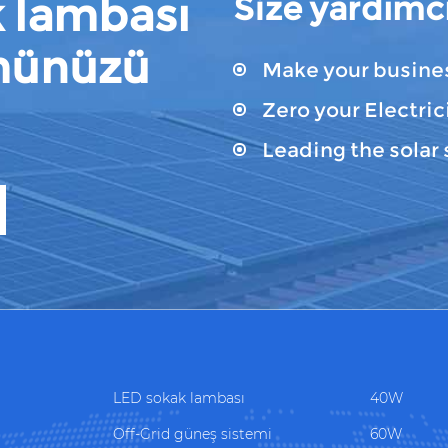
 lambası
Size yardımcı
münüzü
Make your busines
Zero your Electrici
Leading the solar 
LED sokak lambası
40W
Off-Grid güneş sistemi
60W