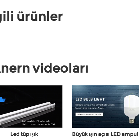
gili ürünler
 Anern videoları
Led tüp ışık
Büyük ışın açısı LED ampul ı