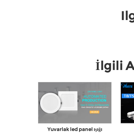
Il
İlgili
Yuvarlak led panel ışığı