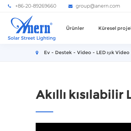
+86-20-89269660
group@anern.com
Ürünler
Küresel proje
Ev
Destek
Video
LED ışık Video
Akıllı kısılabilir