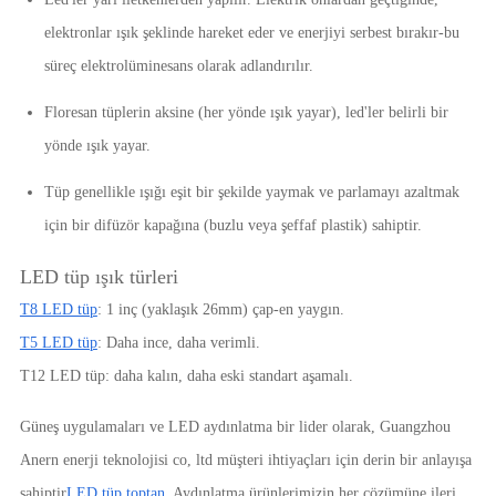
elektronlar ışık şeklinde hareket eder ve enerjiyi serbest bırakır-bu
süreç elektrolüminesans olarak adlandırılır.
Floresan tüplerin aksine (her yönde ışık yayar), led'ler belirli bir
yönde ışık yayar.
Tüp genellikle ışığı eşit bir şekilde yaymak ve parlamayı azaltmak
için bir difüzör kapağına (buzlu veya şeffaf plastik) sahiptir.
LED tüp ışık türleri
T8 LED tüp
: 1 inç (yaklaşık 26mm) çap-en yaygın.
T5 LED tüp
: Daha ince, daha verimli.
T12 LED tüp: daha kalın, daha eski standart aşamalı.
Güneş uygulamaları ve LED aydınlatma bir lider olarak, Guangzhou
Anern enerji teknolojisi co, ltd müşteri ihtiyaçları için derin bir anlayışa
sahiptir
LED tüp toptan
. Aydınlatma ürünlerimizin her çözümüne ileri