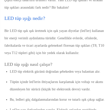
çeşitli enerji tasarrufu ürünleri vardır. Yani LED tüp ışıkları ve sıradan
tüp ışıkları arasındaki fark nedir? Bir bakalım!
LED tüp ışığı nedir?
Bir LED tüp ışık ışık üretmek için ışık yayan diyotlar (led'ler) kullanan
bir enerji verimli aydınlatma türüdür. Genellikle evlerde, ofislerde,
fabrikalarda ve ticari ayarlarda geleneksel floresan tüp ışıkları (T8, T10
veya T12 tüpleri gibi) için bir yedek olarak kullanılır.
LED tüp ışığı nasıl çalışır?
LED tüp elektrik gücünü doğrudan şebekeden veya balasttan alır.
Tüpün içinde led'lerin ihtiyaçlarını karşılamak için voltajı ve akımı
düzenleyen bir sürücü (küçük bir elektronik devre) vardır.
Bu, ledleri güç dalgalanmalarından korur ve tutarlı ışık çıkışı sağlar.
Led'ler yarı iletkenlerden yapılır. Elektrik onlardan geçtiğinde,