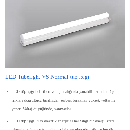
LED Tubelight VS Normal tüp ışığı
LED tüp ışığı belirtilen voltaj aralığında yanabilir, sıradan tüp
ışıkları doğrultucu tarafından serbest bırakılan yüksek voltaj ile
yanar. Voltaj düştüğünde, yanmazlar.
LED tüp ışığı, tüm elektrik enerjisini herhangi bir enerji israfı
olmadan ışık enerjisine dönüştürür, sıradan tüp ışığı ise büyük