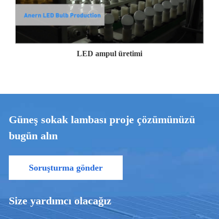
LED ampul üretimi
Güneş sokak lambası proje çözümünüzü
bugün alın
Soruşturma gönder
Size yardımcı olacağız